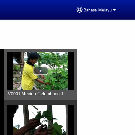
Bahasa Melayu
Select your language
V0001 Meniup Gelembung 1